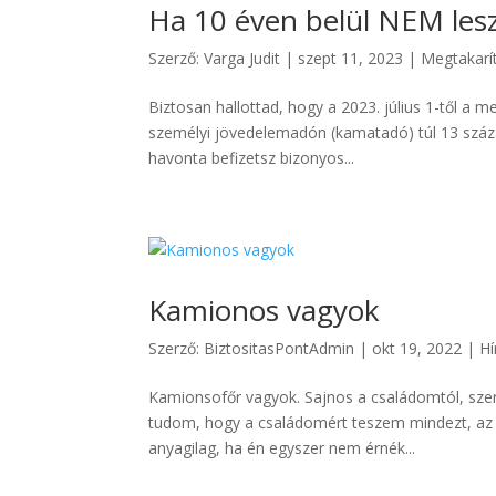
Ha 10 éven belül NEM lesz
Szerző:
Varga Judit
|
szept 11, 2023
|
Megtakarí
Biztosan hallottad, hogy a 2023. július 1-től a m
személyi jövedelemadón (kamatadó) túl 13 százalé
havonta befizetsz bizonyos...
Kamionos vagyok
Szerző:
BiztositasPontAdmin
|
okt 19, 2022
|
Hí
Kamionsofőr vagyok. Sajnos a családomtól, szer
tudom, hogy a családomért teszem mindezt, az 
anyagilag, ha én egyszer nem érnék...