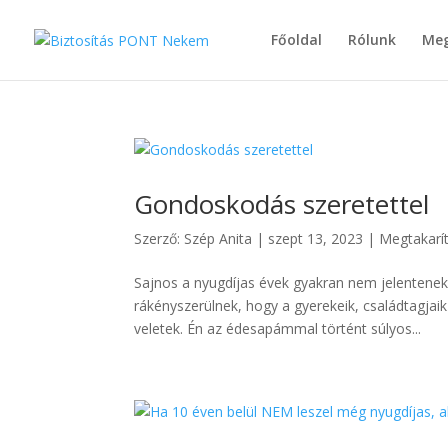
Főoldal
Rólunk
Meg
Gondoskodás szeretettel
Szerző:
Szép Anita
|
szept 13, 2023
|
Megtakarí
Sajnos a nyugdíjas évek gyakran nem jelentenek
rákényszerülnek, hogy a gyerekeik, családtagjai
veletek. Én az édesapámmal történt súlyos...