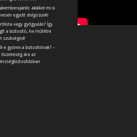
akemberajánlò: akikkel mi is
ívesen együtt dolgozunk!
rólista vagy gyógyulás? Így
gít a biztosító, ha műtétre
n szükséged!
ll-e gyónni a biztosítónak? –
 őszinteség ára az
észségbiztosításban