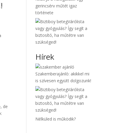
!
gerincsérv műtét igaz
története
Várólista
vagy gyógyulás? Így segít a
biztosító, ha műtétre van
a
szükséged!
Hírek
Szakemberajánlò: akikkel mi
is szívesen együtt dolgozunk!
Várólista
vagy gyógyulás? Így segít a
biztosító, ha műtétre van
, de
szükséged!
k
Nélküled is működik?