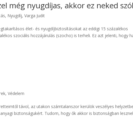
el még nyugdíjas, akkor ez neked szól
tás
,
Nyugdíj
,
Varga Judit
egtakarításos élet- és nyugdíjbiztosításokat az eddigi 15 százalékos
kos szociális hozzájárulás (szocho) is terheli. Ez azt jelenti, hogy h
rek
,
Védelem
etteimtől távol, az utakon számtalanszor kerülök veszélyes helyzetbe
anyagi biztonságukért. Tudom, hogy ők akkor is biztonságban leszne