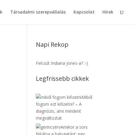
k
Társadalmi szerepvállalás
Kapcsolat
Hírek
Napi Rekop
Felcsút Indiana Jones-a? :-)
Legfrissebb cikkek
Miből
fogom ezt kifizetni? – A
diagnózis, ami mindent
megváltoztat
Amikor a sors
felülírja a halogatást: egy