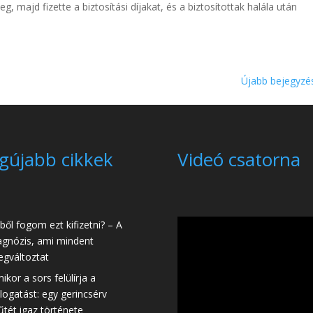
 majd fizette a biztosítási díjakat, és a biztosítottak halála után
Újabb bejegyzé
gújabb cikkek
Videó csatorna
ből fogom ezt kifizetni? – A
agnózis, ami mindent
gváltoztat
ikor a sors felülírja a
logatást: egy gerincsérv
tét igaz története