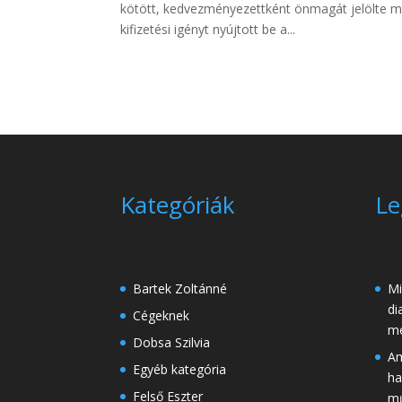
kötött, kedvezményezettként önmagát jelölte meg,
kifizetési igényt nyújtott be a...
Kategóriák
Le
Bartek Zoltánné
Mi
di
Cégeknek
me
Dobsa Szilvia
Am
Egyéb kategória
ha
Felső Eszter
mű