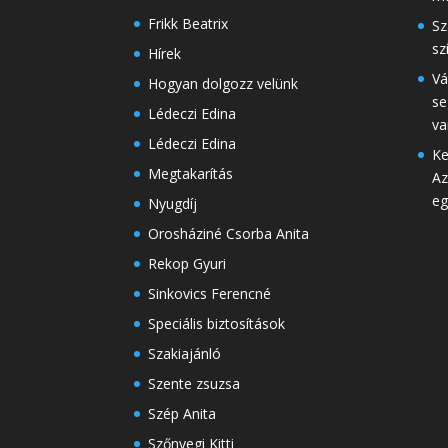
Frikk Beatrix
Sz
sz
Hírek
Vá
Hogyan dolgozz velünk
se
Lédeczi Edina
va
Lédeczi Edina
Ke
Megtakarítás
Az
eg
Nyugdíj
Orosháziné Csorba Anita
Rekop Gyuri
Sinkovics Ferencné
Speciális biztosítások
Szakiajánló
Szente zsuzsa
Szép Anita
Szőnyegi Kitti