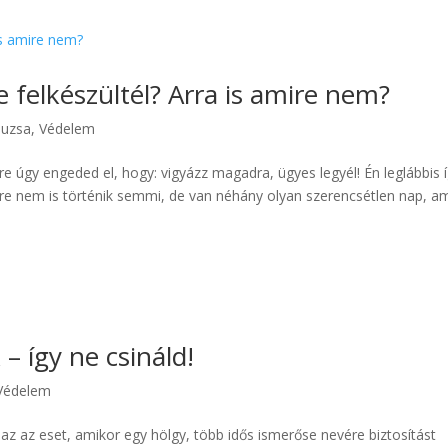
 felkészültél? Arra is amire nem?
suzsa
,
Védelem
 úgy engeded el, hogy: vigyázz magadra, ügyes legyél! Én leglábbis 
re nem is történik semmi, de van néhány olyan szerencsétlen nap, a
– így ne csináld!
Védelem
az az eset, amikor egy hölgy, több idős ismerőse nevére biztosítást