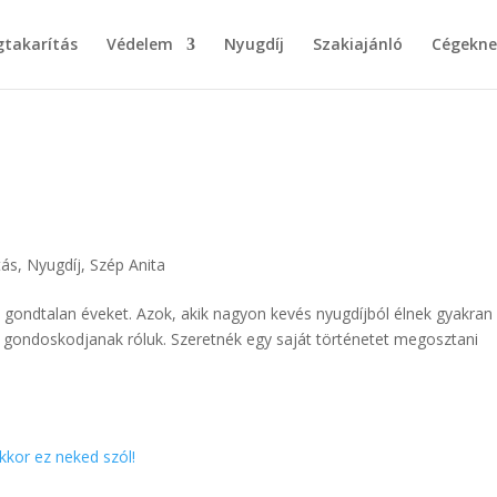
takarítás
Védelem
Nyugdíj
Szakiajánló
Cégekne
tás
,
Nyugdíj
,
Szép Anita
 gondtalan éveket. Azok, akik nagyon kevés nyugdíjból élnek gyakran
k gondoskodjanak róluk. Szeretnék egy saját történetet megosztani