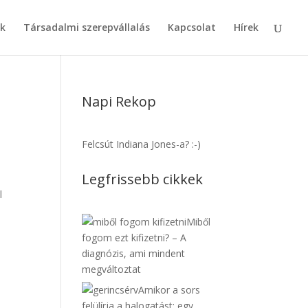
k
Társadalmi szerepvállalás
Kapcsolat
Hírek
Napi Rekop
Felcsút Indiana Jones-a? :-)
Legfrissebb cikkek
l
Miből
fogom ezt kifizetni? – A
diagnózis, ami mindent
megváltoztat
Amikor a sors
felülírja a halogatást: egy