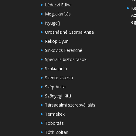
Lédeczi Edina
Ke
Megtakarítás
Az
eg
Nyugdíj
Orosháziné Csorba Anita
Rekop Gyuri
Sinkovics Ferencné
Speciális biztosítások
Szakiajánló
Szente zsuzsa
Szép Anita
Szőnyegi Kitti
Társadalmi szerepvállalás
Termékek
Toborzás
Tóth Zoltán