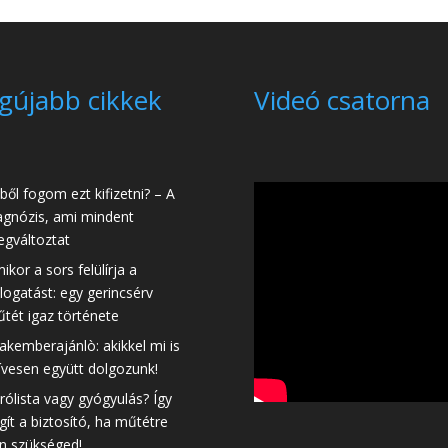
gújabb cikkek
Videó csatorna
ből fogom ezt kifizetni? – A
agnózis, ami mindent
gváltoztat
ikor a sors felülírja a
logatást: egy gerincsérv
tét igaz története
akemberajánlò: akikkel mi is
ívesen együtt dolgozunk!
rólista vagy gyógyulás? Így
gít a biztosító, ha műtétre
n szükséged!