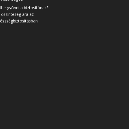
ll-e gyónni a biztosítónak? –
 őszinteség ára az
észségbiztosításban