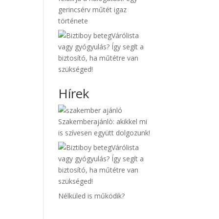
gerincsérv műtét igaz
története
Várólista
vagy gyógyulás? Így segít a
biztosító, ha műtétre van
szükséged!
Hírek
Szakemberajánlò: akikkel mi
is szívesen együtt dolgozunk!
Várólista
vagy gyógyulás? Így segít a
biztosító, ha műtétre van
szükséged!
Nélküled is működik?