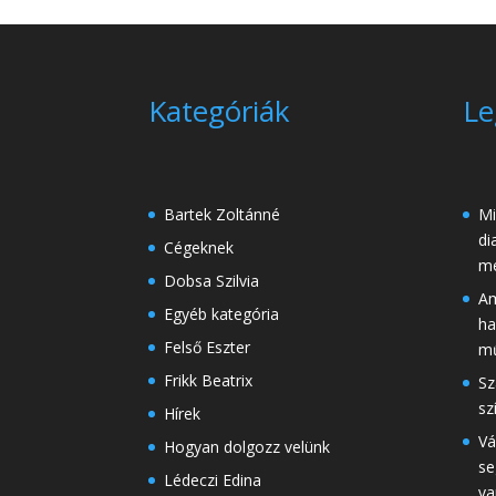
Kategóriák
Le
Bartek Zoltánné
Mi
di
Cégeknek
me
Dobsa Szilvia
Am
Egyéb kategória
ha
Felső Eszter
mű
Frikk Beatrix
Sz
sz
Hírek
Vá
Hogyan dolgozz velünk
se
Lédeczi Edina
va