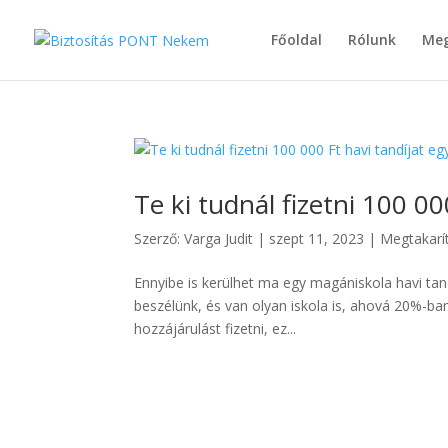
Főoldal
Rólunk
Meg
Te ki tudnál fizetni 100 00
Szerző:
Varga Judit
|
szept 11, 2023
|
Megtakarí
Ennyibe is kerülhet ma egy magániskola havi tandíj
beszélünk, és van olyan iskola is, ahová 20%-ban
hozzájárulást fizetni, ez...