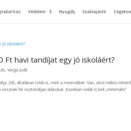
takarítás
Védelem
Nyugdíj
Szakiajánló
Cégekne
0 Ft havi tandíjat egy jó iskoláért?
tás
,
Varga Judit
a. Sőt, általában több is, mint a minimálbér. Van, ahol milliós tételrő
 vesznek fel ösztöndíjas diákokat. Azonban nekik is kell „minimális”