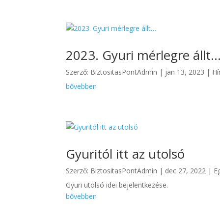
2023. Gyuri mérlegre állt
Szerző:
BiztositasPontAdmin
|
jan 13, 2023
|
Hí
bővebben
Gyuritól itt az utolsó
Szerző:
BiztositasPontAdmin
|
dec 27, 2022
|
E
Gyuri utolsó idei bejelentkezése.
bővebben