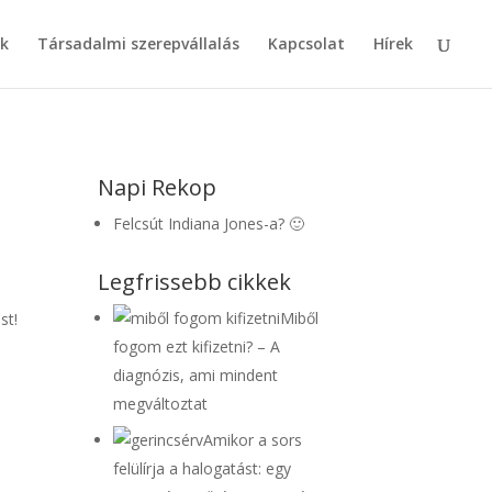
k
Társadalmi szerepvállalás
Kapcsolat
Hírek
Napi Rekop
Felcsút Indiana Jones-a? 🙂
Legfrissebb cikkek
Miből
st!
fogom ezt kifizetni? – A
diagnózis, ami mindent
megváltoztat
Amikor a sors
felülírja a halogatást: egy