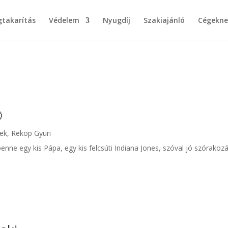
takarítás
Védelem
Nyugdíj
Szakiajánló
Cégekne

rek
,
Rekop Gyuri
benne egy kis Pápa, egy kis felcsúti Indiana Jones, szóval jó szórakozá