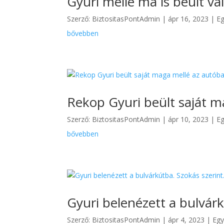
Gyuri mellé ma is beült val
Szerző:
BiztositasPontAdmin
|
ápr 16, 2023
|
Eg
bővebben
Rekop Gyuri beült saját m
Szerző:
BiztositasPontAdmin
|
ápr 10, 2023
|
Eg
bővebben
Gyuri belenézett a bulvárk
Szerző:
BiztositasPontAdmin
|
ápr 4, 2023
|
Egy