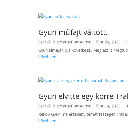
Gyuri műfajt váltott.
Szerző:
BiztositasPontAdmin
|
febr 20, 2023
|
E
Gyuri filmajánlója következik. Meg azt is megtudt
bővebben
Gyuri elvitte egy körre Tr
Szerző:
BiztositasPontAdmin
|
febr 14, 2023
|
H
Rekop Gyuri ma érzékeny témát feszeget Trabar
bővebben