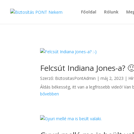
Főoldal
Rólunk
Meg
Felcsút Indiana Jones-a? 
Szerző:
BiztositasPontAdmin
|
máj 2, 2023
|
Hí
Áldás békesség, itt van a legfrissebb videó! Van 
bővebben