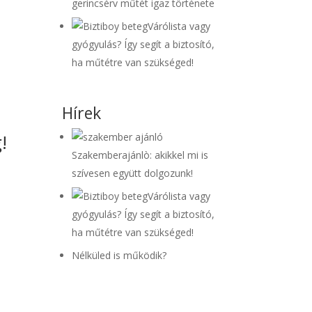
gerincsérv műtét igaz története
Várólista vagy
gyógyulás? Így segít a biztosító,
ha műtétre van szükséged!
Hírek
!
Szakemberajánlò: akikkel mi is
szívesen együtt dolgozunk!
Várólista vagy
gyógyulás? Így segít a biztosító,
ha műtétre van szükséged!
Nélküled is működik?