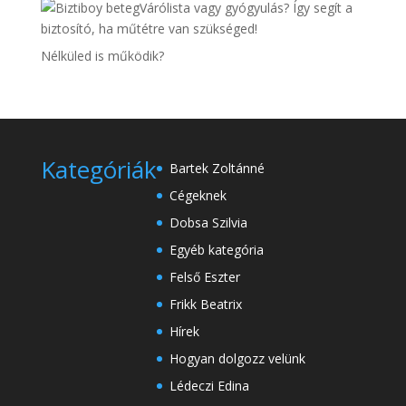
Várólista vagy gyógyulás? Így segít a
biztosító, ha műtétre van szükséged!
Nélküled is működik?
Kategóriák
Bartek Zoltánné
Cégeknek
Dobsa Szilvia
Egyéb kategória
Felső Eszter
Frikk Beatrix
Hírek
Hogyan dolgozz velünk
Lédeczi Edina