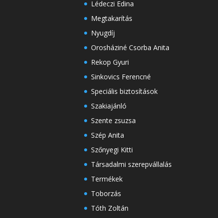
Lédeczi Edina
Megtakarítás
Nyugdíj
Orosháziné Csorba Anita
Rekop Gyuri
Sinkovics Ferencné
Speciális biztosítások
Szakiajánló
Szente zsuzsa
Szép Anita
Szőnyegi Kitti
Társadalmi szerepvállalás
Termékek
Toborzás
Tóth Zoltán