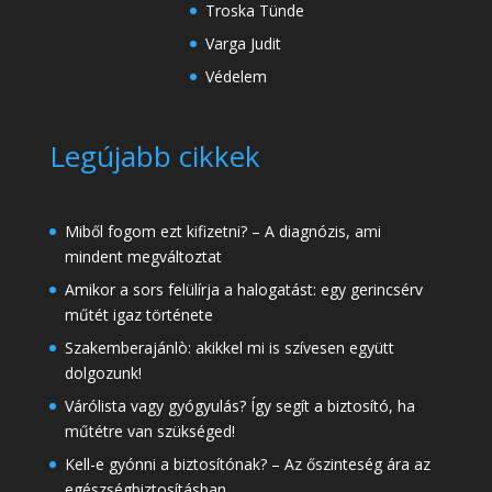
Troska Tünde
Varga Judit
Védelem
Legújabb cikkek
Miből fogom ezt kifizetni? – A diagnózis, ami
mindent megváltoztat
Amikor a sors felülírja a halogatást: egy gerincsérv
műtét igaz története
Szakemberajánlò: akikkel mi is szívesen együtt
dolgozunk!
Várólista vagy gyógyulás? Így segít a biztosító, ha
műtétre van szükséged!
Kell-e gyónni a biztosítónak? – Az őszinteség ára az
egészségbiztosításban