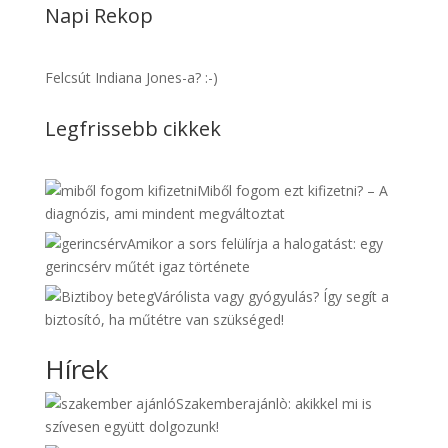
Napi Rekop
Felcsút Indiana Jones-a? :-)
Legfrissebb cikkek
Miből fogom ezt kifizetni? – A
diagnózis, ami mindent megváltoztat
Amikor a sors felülírja a halogatást: egy
gerincsérv műtét igaz története
Várólista vagy gyógyulás? Így segít a
biztosító, ha műtétre van szükséged!
Hírek
Szakemberajánlò: akikkel mi is
szívesen együtt dolgozunk!