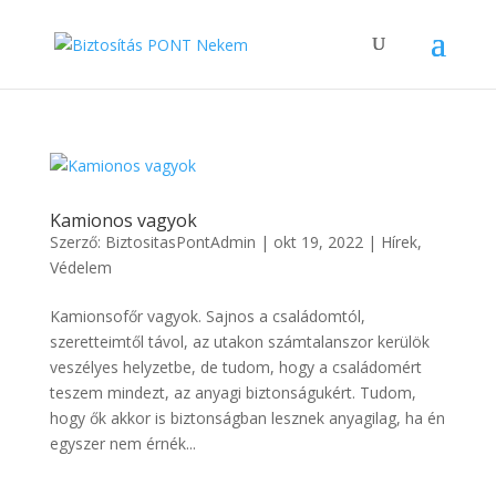
Kamionos vagyok
Szerző:
BiztositasPontAdmin
|
okt 19, 2022
|
Hírek
,
Védelem
Kamionsofőr vagyok. Sajnos a családomtól,
szeretteimtől távol, az utakon számtalanszor kerülök
veszélyes helyzetbe, de tudom, hogy a családomért
teszem mindezt, az anyagi biztonságukért. Tudom,
hogy ők akkor is biztonságban lesznek anyagilag, ha én
egyszer nem érnék...