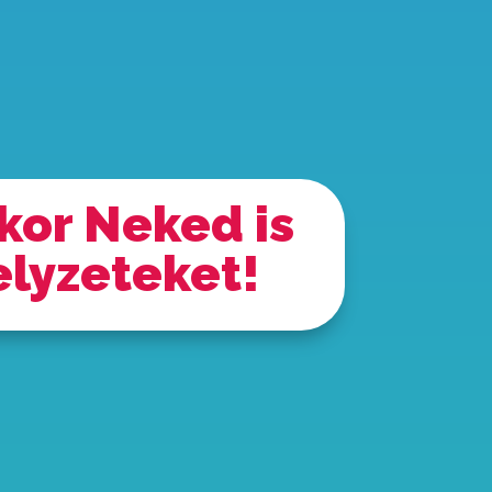
kkor
Neked is
elyzeteket!