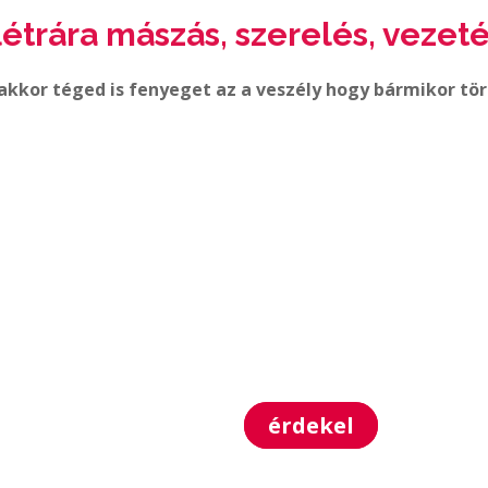
létrára mászás, szerelés, vezet
akkor téged is fenyeget az a veszély hogy bármikor tör
védd be magad biztosítással
ha kiesel a munkából betegség m
ha egy baleset miatt kórházba k
is legyen bevételed. Most kapsz
érdekel