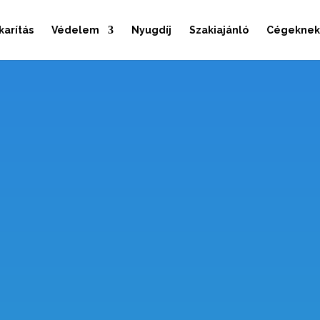
arítás
Védelem
Nyugdíj
Szakiajánló
Cégeknek