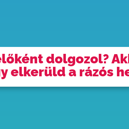
előként dolgozol? A
y elkerüld a rázós h