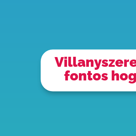
Villanyszer
fontos hog