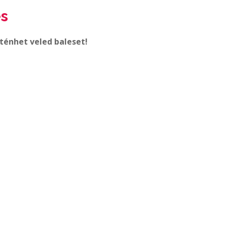
és
ténhet veled baleset!
iatt fél évre legyen mihez nyúlnod. Most van?
erülsz gondoskodj arról, hogy a kieső napokon
 valahonnan napidíjat?