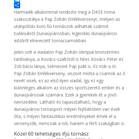
o
e
t
b
i
S
o
n
s
e
n
k
O
Harmadik alkalommal rendezte meg a DKSE torna
k
g
A
r
k
y
s
szakosztálya a Pap Zoltán Emlékversenyt, melyen az
e
p
e
p
s
utánpótlás korú fiú tornászok adhattak számot
r
p
d
e
z
tudásukról Dunaújvárosban, legendás dunaújvárosi
I
a
edzőről elnevezett tornacsarnokban.
n
m
e
Jelen volt a viadalon Pap Zoltán olimpiai bronzérmes
g
tanítványa, a Kovács-szaltóról is híres Kovács Péter és
Zoli bácsi lánya, Selmeciné Pap Judit is. Ez már a III.
Pap Zoltán Emlékverseny, viszont mióta a csarnok az ő
nevét viseli, ez az első ilyen viadal, így ez egy
különleges alkalom az összes sportszerető ember és a
dunaújvárosiak számára. Ezek a gyerekek itt a jövő
nemzedéke. Látható és tapasztalható, hogy a
dunaújvárosi tornasport milyen fejlődésben van évek
óta, s milyen fantasztikus eredményeket érnek el a
versenyzők, nemcsak a női, hanem a férfi szakágban is.
Közel 60 tehetséges ifjú tornász