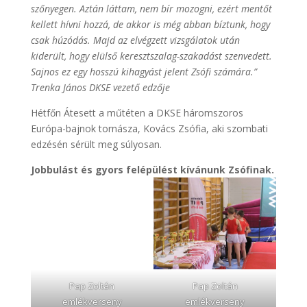
szőnyegen. Aztán láttam, nem bír mozogni, ezért mentőt
kellett hívni hozzá, de akkor is még abban bíztunk, hogy
csak húzódás. Majd az elvégzett vizsgálatok után
kiderült, hogy elülső keresztszalag-szakadást szenvedett.
Sajnos ez egy hosszú kihagyást jelent Zsófi számára.”
Trenka János DKSE vezető edzője
Hétfőn Átesett a műtéten a DKSE háromszoros
Európa-bajnok tornásza, Kovács Zsófia, aki szombati
edzésén sérült meg súlyosan.
Jobbulást és gyors felépülést kívánunk Zsófinak.
Pap Zoltán
Pap Zoltán
emlékverseny
emlékverseny