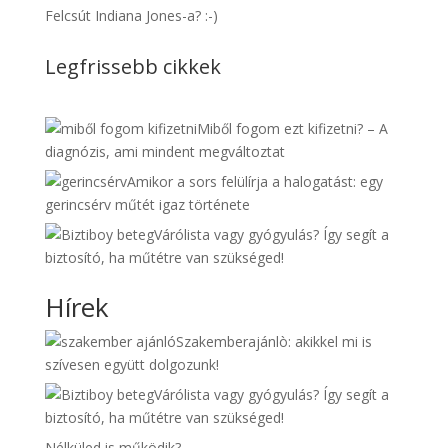
Felcsút Indiana Jones-a? :-)
Legfrissebb cikkek
Miből fogom ezt kifizetni? – A
diagnózis, ami mindent megváltoztat
Amikor a sors felülírja a halogatást: egy
gerincsérv műtét igaz története
Várólista vagy gyógyulás? Így segít a
biztosító, ha műtétre van szükséged!
Hírek
Szakemberajánlò: akikkel mi is
szívesen együtt dolgozunk!
Várólista vagy gyógyulás? Így segít a
biztosító, ha műtétre van szükséged!
Nélküled is működik?