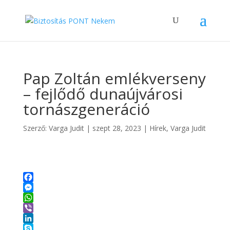
Pap Zoltán emlékverseny
– fejlődő dunaújvárosi
tornászgeneráció
Szerző:
Varga Judit
|
szept 28, 2023
|
Hírek
,
Varga Judit
F
a
M
c
e
W
e
s
h
V
b
s
a
i
L