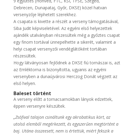
9 együttes (Honvéd, FTC, KSI, TFSE, Szeged,
Debrecen, Dunapataj, Győr, DKSE) közel hatvan
versenyzője léphetett szerekhez.
A csapata is kivette a részét a verseny támogatásával,
Siba Judit képviseletével. Az egyéni első helyezettek
ajándék utalványban részesültek még a győztes csapat
egy finom tortával ünnepelhette a sikerét, valamint a
helyi csapat versenyzői vendéglátóként tortában
részesültek.
Hogy látványosan fejlődnek a DKSE fiú tornászai is, azt
az Emléktorna is bizonyította, ugyanis az egyéni
versenyben a dunaújvárosi Herczog Donát végzett az
első helyen.
Baleset történt
A verseny előtt a tornacsarnokban lányok edzettek,
éppen versenyre készültek.
„Zsófival talajon csináltunk egy akrobatikus kört, az
utolsó elemből megérkezett, és egyszerűen megtörtént a
baj. Utána összeesett, nem is értettük, miért fekszik a