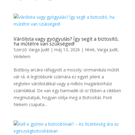
Várólista vagy gyógyulás? Így segít a biztosító,
ha műtétre van szükséged!
Szerző:
Varga Judit
|
máj 13, 2026
|
Hírek
,
Varga Judit
,
Védelem
Biztiboy arcára ráfagyott a mosoly: orrmandula műtét
vár rá. A legtöbbünk számára ez egyet jelent a
végtelen várólistákkal vagy a milliós magánkórházi
számlákkal. De van egy harmadik út is! Ebben a cikkben
megmutatjuk, hogyan oldja meg a Biztosítás Pont
Nekem csapata...