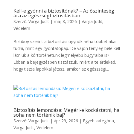
Kell-e gyónni a biztosítónak? – Az őszinteség
ára az egészségbiztosításban
Szerző:
Varga Judit
|
máj 8, 2026
|
Varga Judit
,
Védelem
Biztiboy szerint a biztosítási ügynök néha többet akar
tudni, mint egy gyóntatópap. De vajon tényleg bele kell
látniuk a kórtörténetünk legmélyebb bugyraiba is?
Ebben a bejegyzésben tisztázzuk, miért a te érdeked,
hogy tiszta lapokkal játssz, amikor az egészségi...
Biztosítás lemondása: Megéri-e kockáztatni, ha
soha nem történik baj?
Szerző:
Varga Judit
|
ápr 29, 2026
|
Egyéb kategória
,
Varga Judit
,
Védelem