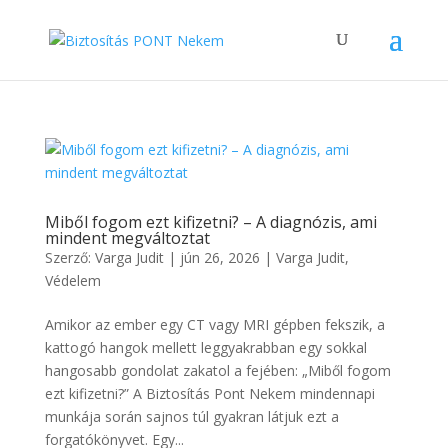
Miből fogom ezt kifizetni? – A diagnózis, ami
mindent megváltoztat
Szerző:
Varga Judit
|
jún 26, 2026
|
Varga Judit
,
Védelem
Amikor az ember egy CT vagy MRI gépben fekszik, a
kattogó hangok mellett leggyakrabban egy sokkal
hangosabb gondolat zakatol a fejében: „Miből fogom
ezt kifizetni?” A Biztosítás Pont Nekem mindennapi
munkája során sajnos túl gyakran látjuk ezt a
forgatókönyvet. Egy...