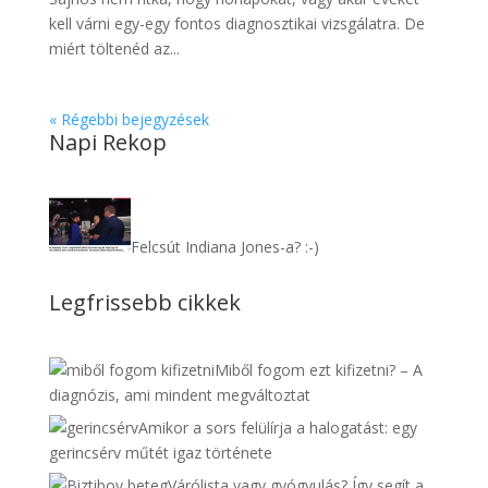
kell várni egy-egy fontos diagnosztikai vizsgálatra. De
miért töltenéd az...
« Régebbi bejegyzések
Napi Rekop
Felcsút Indiana Jones-a? :-)
Legfrissebb cikkek
Miből fogom ezt kifizetni? – A
diagnózis, ami mindent megváltoztat
Amikor a sors felülírja a halogatást: egy
gerincsérv műtét igaz története
Várólista vagy gyógyulás? Így segít a