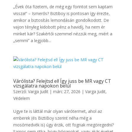
„Évek óta fizetem, de még egy forintot sem kaptam
vissza!” – Ismerős? Biztiboy is pontosan így érezte,
amikor a biztosítás lemondásán gondolkodott. De
vajon tényleg kidobott pénz a havidíj, ha nem ér
minket kár? Szakértői szemmel nézzük meg, miért a
„semmi” a legjobb...
Várólista? Felejtsd el! Így juss be MR vagy CT
vizsgálatra napokon belül
Szerző:
Varga Judit
|
márc 27, 2026
|
Varga Judit
,
Védelem
Ugye te is láttál már olyan várótermet, ahol az
emberek (és BiztiBoy szerint néha még a
mosómedvék is) úgy érzik, ott fognak megöregedni?
Sajnos nem ritka, hogy hónapokat, vagy akár éveket